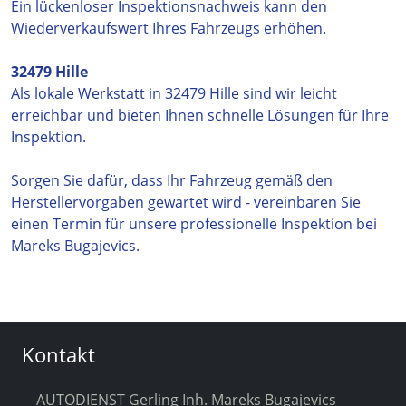
Ein lückenloser Inspektionsnachweis kann den
Wiederverkaufswert Ihres Fahrzeugs erhöhen.
32479 Hille
Als lokale Werkstatt in 32479 Hille sind wir leicht
erreichbar und bieten Ihnen schnelle Lösungen für Ihre
Inspektion.
Sorgen Sie dafür, dass Ihr Fahrzeug gemäß den
Herstellervorgaben gewartet wird - vereinbaren Sie
einen Termin für unsere professionelle Inspektion bei
Mareks Bugajevics.
Kontakt
AUTODIENST Gerling Inh. Mareks Bugajevics