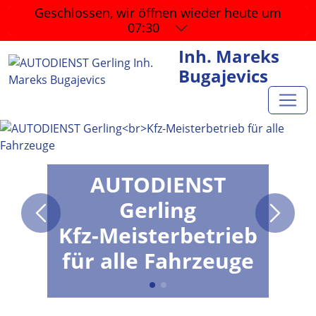
Geschlossen, wir öffnen wieder
heute um
07:30
Inh. Mareks
Bugajevics
AUTODIENST
Gerling
Kfz-Meisterbetrieb
für alle Fahrzeuge